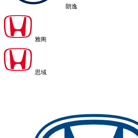
朗逸
雅阁
思域