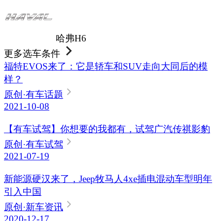
哈弗H6
更多选车条件
福特EVOS来了：它是轿车和SUV走向大同后的模
样？
原创
·有车话题
2021-10-08
【有车试驾】你想要的我都有，试驾广汽传祺影豹
原创
·有车试驾
2021-07-19
新能源硬汉来了，Jeep牧马人4xe插电混动车型明年
引入中国
原创
·新车资讯
2020-12-17