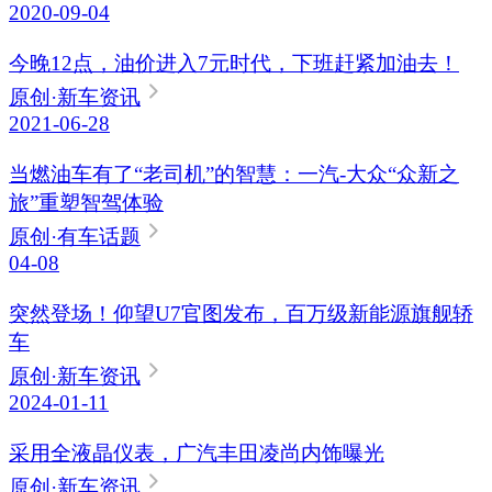
2020-09-04
今晚12点，油价进入7元时代，下班赶紧加油去！
原创
·新车资讯
2021-06-28
当燃油车有了“老司机”的智慧：一汽-大众“众新之
旅”重塑智驾体验
原创
·有车话题
04-08
突然登场！仰望U7官图发布，百万级新能源旗舰轿
车
原创
·新车资讯
2024-01-11
采用全液晶仪表，广汽丰田凌尚内饰曝光
原创
·新车资讯