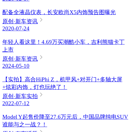
配备全液晶仪表，长安欧尚X5内饰预告图曝光
原创
·新车资讯
2020-07-24
年轻人看这里！4.69万买潮酷小车，吉利熊猫卡丁
上市
原创
·新车资讯
2024-05-10
【实拍】高合HiPhi Z，机甲风+对开门+多轴大屏
+炫彩内饰，灯也玩绝了！
原创
·新车实拍
2022-07-12
Model Y起售价降至27.6万元后，中国品牌纯电SUV
谁能与之一战？！